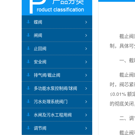
蝶阀
闸阀
截止阀
制，具体可
止回阀
一、截
安全阀
截止阀
排气阀/截止阀
时，阀芯紧
多功能水泵控制阀/球阀
≤0.01
污水处理系统阀门
的彻底关闭
水闸及污水工程用阀
二、调
调节阀
截止阀