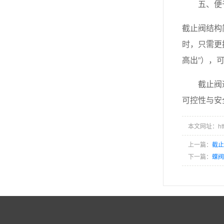
五、便
截止阀结构
时，只需更
高出”），
截止阀
可控性与安
本文网址：http:/
上一篇：
截
下一篇：
蝶