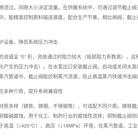
隙流过，间隙大小决定流量。在供暖系统中，可通过调节截止阀
中，能精准控制原料输送速度，配合生产节奏。相比闸阀，截止
护设备，降低系统压力冲击
的流道呈 “S” 形，流体通过时阻力较大（局部阻力系数高），
化产生的压力冲击）。在水泵出口安装截止阀，启动或关闭水泵
蒸汽管道中，截止阀能控制蒸汽流速，防止高温蒸汽快速冲击阀
应多种介质，提升系统兼容性
材质多样（铸铁、铸钢、不锈钢等），可适配不同介质。铸铁截
耐酸碱腐蚀，用于化工、制药行业的腐蚀性流体；铜制截止阀则
于高温（≤425℃）、高压（≤16MPa）环境，在蒸汽管道、工