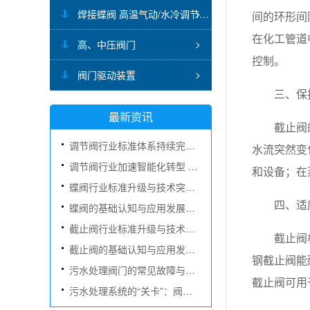
焊接蝶阀 高温气动/水冷调节蝶阀
间的环形间
在化工管道
高、中压阀门
控制。
阀门驱动装置
三、保
最新资讯
截止阀
调节阀行业标准体系持续完善 技术创新赋能多元应用场景
水流突然变
调节阀行业加速智能化转型 国产替代与市场扩容双轮驱动
和设备；在
蝶阀行业标准升级与技术突破双向驱动 智能化转型全面提速
四、适
蝶阀的基础认知与应用发展：从流体隔断到精细调控的核心装备
截止阀行业标准升级与技术创新同步推进 智能化发展加速扩容
截止阀
截止阀的基础认知与应用发展：从截断装置到流体控制的核心元件
钢截止阀能
污水处理阀门的常见故障与日常维护指南
截止阀可用
污水处理系统的“关卡”：阀门的作用与选型要点